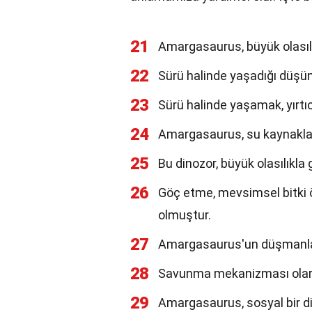
21
Amargasaurus, büyük olasılı
22
Sürü halinde yaşadığı düşü
23
Sürü halinde yaşamak, yırtıc
24
Amargasaurus, su kaynaklar
25
Bu dinozor, büyük olasılıkla 
26
Göç etme, mevsimsel bitki 
olmuştur.
27
Amargasaurus'un düşmanları
28
Savunma mekanizması olarak 
29
Amargasaurus, sosyal bir din