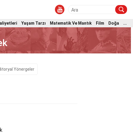
aliyetleri
Yaşam Tarzı
Matematik Ve Mantık
Film
Doğa
...
ek
itoryal Yönergeler
ık