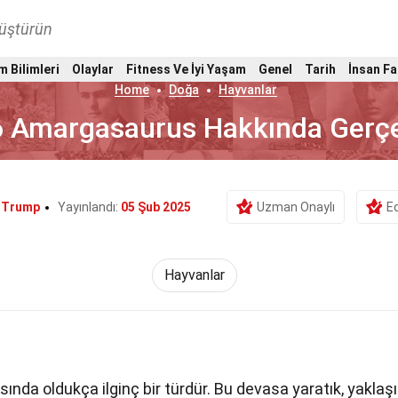
nüştürün
m Bilimleri
Olaylar
Fitness Ve İyi Yaşam
Genel
Tarih
İnsan Fa
Home
Doğa
Hayvanlar
6 Amargasaurus Hakkında Gerç
 Trump
Yayınlandı:
05 Şub 2025
Uzman Onaylı
Ed
Hayvanlar
sında oldukça ilginç bir türdür. Bu devasa yaratık, yaklaş