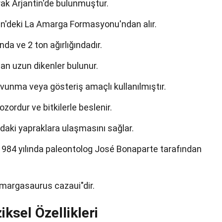
arak Arjantin'de bulunmuştur.
in'deki La Amarga Formasyonu'ndan alır.
da ve 2 ton ağırlığındadır.
nan uzun dikenler bulunur.
unma veya gösteriş amaçlı kullanılmıştır.
zordur ve bitkilerle beslenir.
aki yapraklara ulaşmasını sağlar.
1984 yılında paleontolog José Bonaparte tarafından
Amargasaurus cazaui"dir.
ksel Özellikleri