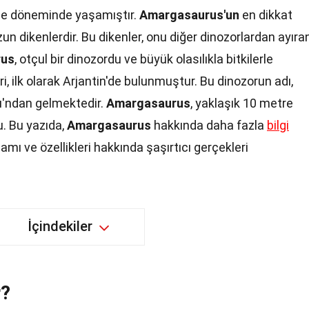
ase döneminde yaşamıştır.
Amargasaurus'un
en dikkat
uzun dikenlerdir. Bu dikenler, onu diğer dinozorlardan ayıra
rus
, otçul bir dinozordu ve büyük olasılıkla bitkilerle
ri, ilk olarak Arjantin'de bulunmuştur. Bu dinozorun adı,
'ndan gelmektedir.
Amargasaurus
, yaklaşık 10 metre
u. Bu yazıda,
Amargasaurus
hakkında daha fazla
bilgi
mı ve özellikleri hakkında şaşırtıcı gerçekleri
İçindekiler
r?