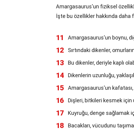
Amargasaurus'un fiziksel özellikle
İşte bu özellikler hakkında daha fa
11
Amargasaurus'un boynu, diğ
12
Sırtındaki dikenler, omurların
13
Bu dikenler, deriyle kaplı olab
14
Dikenlerin uzunluğu, yaklaşı
15
Amargasaurus'un kafatası, k
16
Dişleri, bitkileri kesmek için
17
Kuyruğu, denge sağlamak iç
18
Bacakları, vücudunu taşımak 