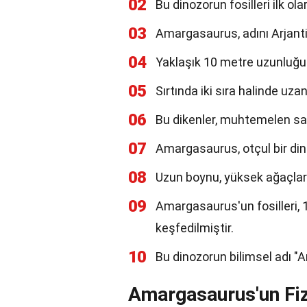
02
Bu dinozorun fosilleri ilk ol
03
Amargasaurus, adını Arjant
04
Yaklaşık 10 metre uzunluğun
05
Sırtında iki sıra halinde uza
06
Bu dikenler, muhtemelen sav
07
Amargasaurus, otçul bir dino
08
Uzun boynu, yüksek ağaçlard
09
Amargasaurus'un fosilleri, 
keşfedilmiştir.
10
Bu dinozorun bilimsel adı "
Amargasaurus'un Fizi