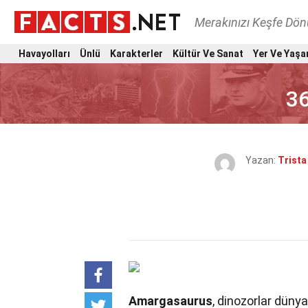
Merakınızı Keşfe Dö
Havayolları
Ünlü
Karakterler
Kültür Ve Sanat
Yer Ve Yaşa
3
Yazan:
Trista
Amargasaurus
, dinozorlar dünya