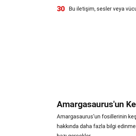
30
Bu iletişim, sesler veya vücu
Amargasaurus'un Keş
Amargasaurus'un fosillerinin keşf
hakkında daha fazla bilgi edinme
bazı gerçekler.