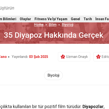
nüştürün
m Bilimleri
Olaylar
Fitness Ve İyi Yaşam
Genel
Tarih
İnsan Fa
Home
Bilim
Biyoloji
35 Diyapoz Hakkında Gerçek
Cano
Yayınlandı:
03 Şub 2025
Uzman Onaylı
Edit
Biyoloji
ılıkta kullanılan bir tür pozitif film türüdür.
Diyapozlar
,