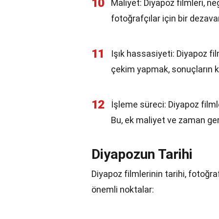
10
Maliyet: Diyapoz filmleri, neg
fotoğrafçılar için bir dezavan
11
Işık hassasiyeti: Diyapoz fil
çekim yapmak, sonuçların kal
12
İşleme süreci: Diyapoz filml
Bu, ek maliyet ve zaman gere
Diyapozun Tarihi
Diyapoz filmlerinin tarihi, fotoğraf
önemli noktalar: