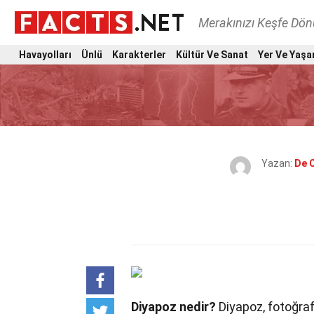
Merakınızı Keşfe Dö
Havayolları
Ünlü
Karakterler
Kültür Ve Sanat
Yer Ve Yaşa
Yazan:
De 
Diyapoz nedir?
Diyapoz, fotoğrafç